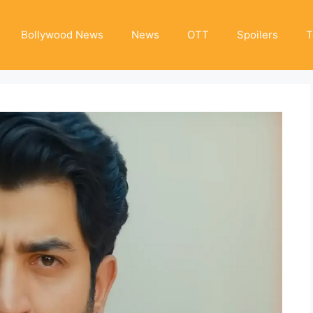
Bollywood News
News
OTT
Spoilers
T