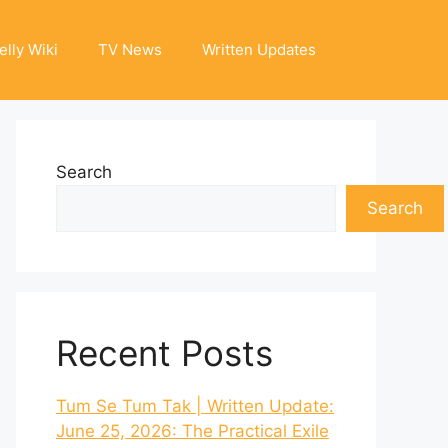
elly Wiki
TV News
Written Updates
Search
Search
Recent Posts
Tum Se Tum Tak | Written Update:
June 25, 2026: The Practical Exile