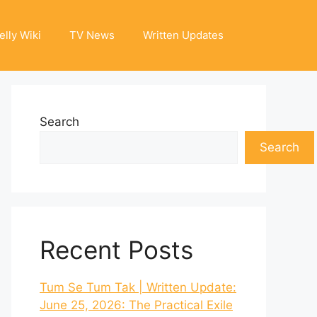
elly Wiki
TV News
Written Updates
Search
Search
Recent Posts
Tum Se Tum Tak | Written Update:
June 25, 2026: The Practical Exile