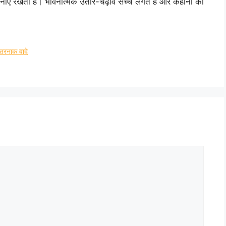
बनाए रखता है। भावनात्मक उतार-चढ़ाव सच्चे लगते हैं और कहानी की
रनाक वादे