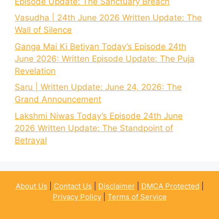
Episode Update: The Sanctuary Breach
Vasudha | 24th June 2026 Written Update: The
Wall of Silence
Ganga Mai Ki Betiyan Today’s Episode 24th
June 2026: Written Episode Update: The Puja
Revelation
Saru | Written Update: June 24, 2026: The
Grand Announcement
Lakshmi Niwas Today’s Episode 24th June
2026 Written Update: The Standpoint of
Betrayal
About Us
|
Contact Us
|
Disclaimer
|
DMCA Protected
|
Privacy Policy
|
Terms of Service