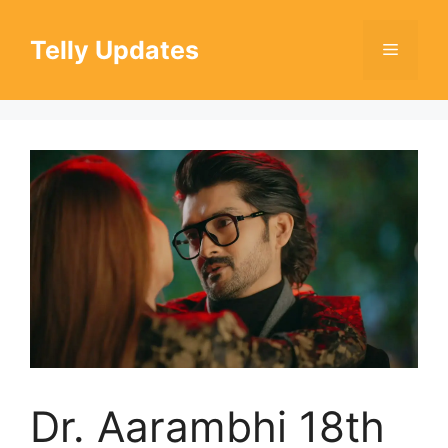
Skip
to
Telly Updates
Menu
content
Dr. Aarambhi 18th